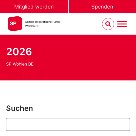
Mitglied werden
Spenden
Sozialdemokratische Partei
Wohlen BE
2026
SP Wohlen BE
Suchen