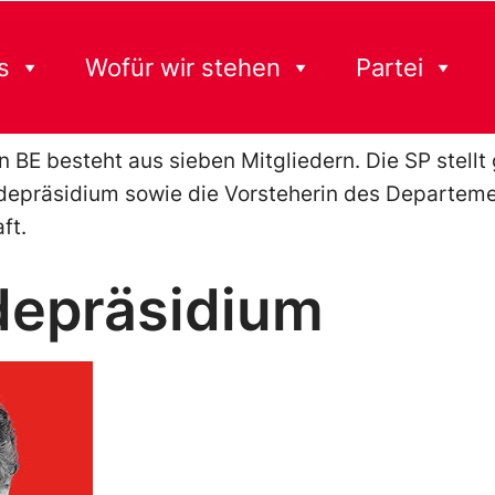
s
Wofür wir stehen
Partei
BE besteht aus sieben Mitgliedern. Die SP stellt
depräsidium sowie die Vorsteherin des Departeme
ft.
epräsidium