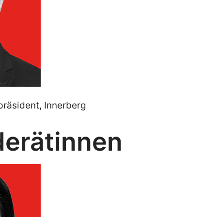
äsident, Innerberg
erätinnen