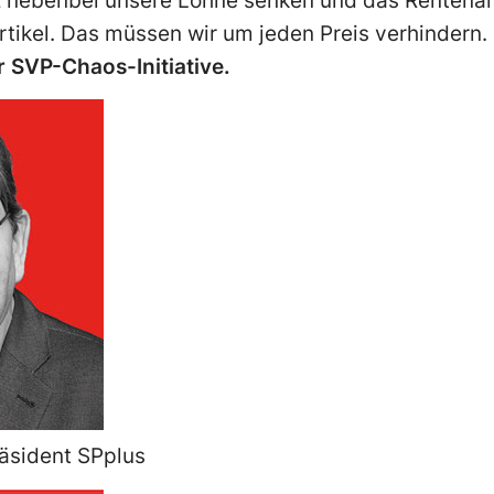
nz nebenbei unsere Löhne senken und das Rentenal
rtikel. Das müssen wir um jeden Preis verhindern
 SVP-Chaos-Initiative.
räsident SPplus