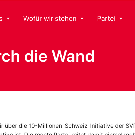
s
Wofür wir stehen
Partei
rch die Wand
r über die 10-Millionen-Schweiz-Initiative der SVP
iative ist. Die rechte Partei reitet damit einmal me