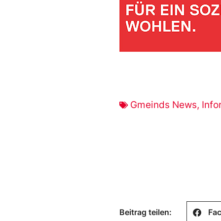
Gmeinds News
,
Info
Beitrag teilen:
Fa