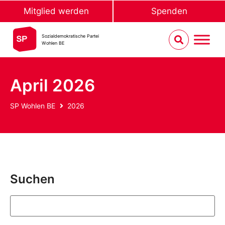
Mitglied werden
Spenden
Sozialdemokratische Partei
Wohlen BE
April 2026
SP Wohlen BE
2026
Suchen